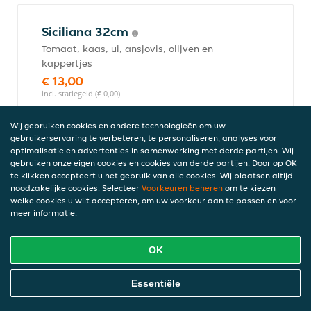
Siciliana 32cm
Tomaat, kaas, ui, ansjovis, olijven en
kappertjes
€ 13,00
incl. statiegeld (€ 0,00)
Wij gebruiken cookies en andere technologieën om uw
gebruikerservaring te verbeteren, te personaliseren, analyses voor
Napoletana 32cm
optimalisatie en advertenties in samenwerking met derde partijen. Wij
gebruiken onze eigen cookies en cookies van derde partijen. Door op OK
Tomaat, kaas, olijven en ansjovis
te klikken accepteert u het gebruik van alle cookies. Wij plaatsen altijd
€ 12,00
noodzakelijke cookies. Selecteer
Voorkeuren beheren
om te kiezen
incl. statiegeld (€ 0,00)
welke cookies u wilt accepteren, om uw voorkeur aan te passen en voor
meer informatie.
Pizza's met vis groot
OK
Online Eten Bestellen
Essentiële
Tonno 36cm